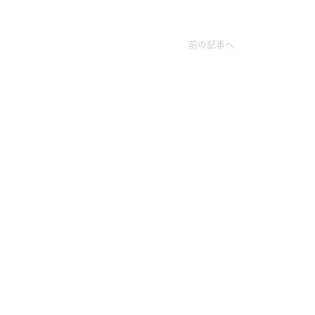
前の記事へ
運営：株式会社ジョビア
〒221-0822
横浜市神奈川区西神奈川2-9-11